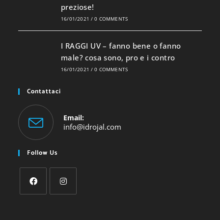
preziose!
16/01/2021
/
0 COMMENTS
I RAGGI UV – fanno bene o fanno
male? cosa sono, pro e i contro
16/01/2021
/
0 COMMENTS
Contattaci
Email:
Opens
info@idrojal.com
in
your
Follow Us
application
Opens
Opens
in
in