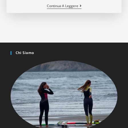
Cos’è
Continua A Leggere
L’ikigai?
Secondo
I
Giapponesi,
È
La
Risposta
A
Una
Vita
Chi Siamo
Piena
Di
Significato
E
Propositiva.