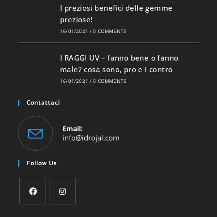
I preziosi benefici delle gemme
preziose!
16/01/2021
/
0 COMMENTS
I RAGGI UV – fanno bene o fanno
male? cosa sono, pro e i contro
16/01/2021
/
0 COMMENTS
Contattaci
Email:
Opens
info@idrojal.com
in
your
Follow Us
application
Opens
Opens