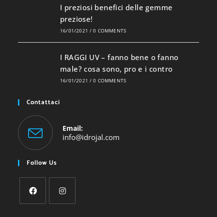
I preziosi benefici delle gemme
preziose!
16/01/2021
/
0 COMMENTS
I RAGGI UV – fanno bene o fanno
male? cosa sono, pro e i contro
16/01/2021
/
0 COMMENTS
Contattaci
Email:
Opens
info@idrojal.com
in
your
Follow Us
application
Opens
Opens