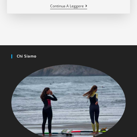
Cos’è
Continua A Leggere
L’acqua
Idrogenata
E
Quali
Sono
I
Suoi
Benefici
Chi Siamo