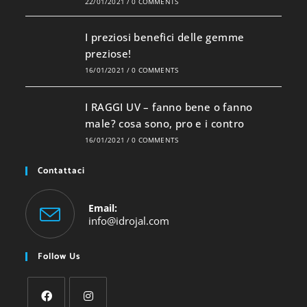
22/01/2021
/
0 COMMENTS
I preziosi benefici delle gemme
preziose!
16/01/2021
/
0 COMMENTS
I RAGGI UV – fanno bene o fanno
male? cosa sono, pro e i contro
16/01/2021
/
0 COMMENTS
Contattaci
Email:
Opens
info@idrojal.com
in
your
Follow Us
application